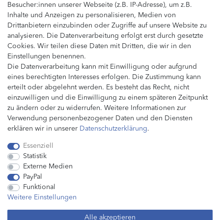
Besucher:innen unserer Webseite (z.B. IP-Adresse), um z.B.
Datenschutz
Inhalte und Anzeigen zu personalisieren, Medien von
Wiederrufsrecht
Drittanbietern einzubinden oder Zugriffe auf unsere Website zu
Impressum
analysieren. Die Datenverarbeitung erfolgt erst durch gesetzte
AGB
Cookies. Wir teilen diese Daten mit Dritten, die wir in den
Service
Einstellungen benennen.
Die Datenverarbeitung kann mit Einwilligung oder aufgrund
Kostenloser Versand
eines berechtigten Interesses erfolgen. Die Zustimmung kann
Kostenfreie Retouren
erteilt oder abgelehnt werden. Es besteht das Recht, nicht
Kundensupport
einzuwilligen und die Einwilligung zu einem späteren Zeitpunkt
Entdecken
zu ändern oder zu widerrufen. Weitere Informationen zur
Verwendung personenbezogener Daten und den Diensten
Handschuhe
erklären wir in unserer
Daten­schutz­erklärung
.
Schweißdraht
Druckminderer
Essenziell
Statistik
Externe Medien
PayPal
Funktional
Weitere Einstellungen
Alle akzeptieren
© Copyright 2026 | Alle Rechte vorbehalten.